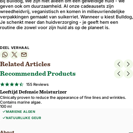
Bij Bulldog, We zijn niet alleen om een ​​geweldige huid - we
geven ook om duurzaamheid. Al onze cadeausets zijn
wreedheidvrij, veganistisch en komen in milieuvriendelijke
verpakkingen gemaakt van suikerriet. Wanneer u kiest Bulldog,
Je schenkt meer dan huidverzorging - je geeft hem een ​​
routine die zowel voor zijn huid als op de planeet is.
DEEL VERHAAL
Related Articles
Recommended Products
4.7
155 Reviews
star
Leeftijd Defensie Moisturizer
rating
Clinically proven to reduce the appearance of fine lines and wrinkles.
Contains marine algae.
100 ml
MARIENE ALGEN
NATUURLIJKE GEUR
About