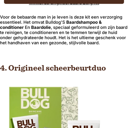
Winkel
de
Origineel
Baard
Zorg
Kit
Verzending naar
Voor de bebaarde man in je leven is deze kit een verzorging
essentieel. Het omvat Bulldog'S
Baardshampoo &
conditioner
En
Baardolie
, speciaal geformuleerd om zijn baard
te reinigen, te conditioneren en te temmen terwijl de huid
Regio en taal
onder gehydrateerde houdt. Het is het ultieme geschenk voor
het handhaven van een gezonde, stijlvolle baard.
4. Origineel scheerbeurtduo
Bevestigen
Wijzigen waar u verzendt om de valuta, verzendopties en de beschikbaarheid van