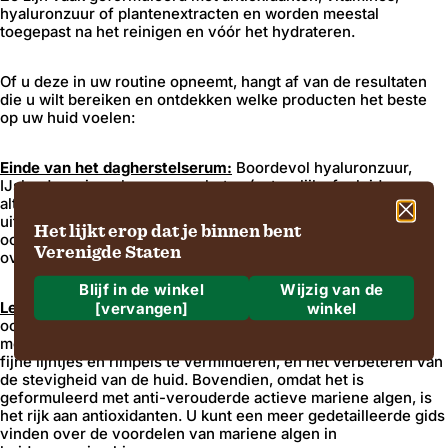
hyaluronzuur of plantenextracten en worden meestal
toegepast na het reinigen en vóór het hydrateren.
Of u deze in uw routine opneemt, hangt af van de resultaten
die u wilt bereiken en ontdekken welke producten het beste
op uw huid voelen:
Einde van het dagherstelserum:
Boordevol hyaluronzuur,
IJslandse microalgen en rambutan (natuurlijk afgeleid
alternatief voor retinol), is dit serum klinisch bewezen het
uiterlijk van fijne lijnen en rimpels te verminderen. Het heeft
Het lijkt erop dat je binnen bent
ook huidwandelende eigenschappen en biedt
Verenigde Staten
overnachthydratatie.
Blijf in de winkel
Wijzig van de
Leeftijdsafweer Serum:
[vervangen]
De perfecte aanvulling op elke
winkel
ochtend- of nachtelijke huidverzorgingsroutine, vooral voor
Waar gaan we naartoe?
mensen met een volwassen huid. Het helpt het uiterlijk van
fijne lijntjes en rimpels te verminderen, en het verbeteren van
Verzending naar
de stevigheid van de huid. Bovendien, omdat het is
geformuleerd met anti-verouderde actieve mariene algen, is
het rijk aan antioxidanten. U kunt een meer gedetailleerde gids
vinden over de voordelen van mariene algen in