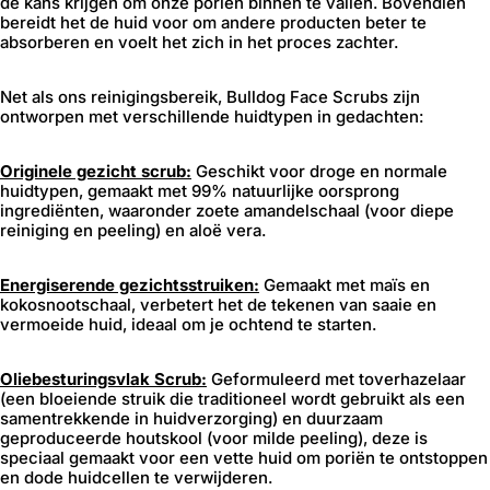
de kans krijgen om onze poriën binnen te vallen. Bovendien
bereidt het de huid voor om andere producten beter te
absorberen en voelt het zich in het proces zachter.
Net als ons reinigingsbereik, Bulldog Face Scrubs zijn
ontworpen met verschillende huidtypen in gedachten:
Originele gezicht scrub:
Geschikt voor droge en normale
huidtypen, gemaakt met 99% natuurlijke oorsprong
ingrediënten, waaronder zoete amandelschaal (voor diepe
reiniging en peeling) en aloë vera.
Energiserende gezichtsstruiken:
Gemaakt met maïs en
kokosnootschaal, verbetert het de tekenen van saaie en
vermoeide huid, ideaal om je ochtend te starten.
Oliebesturingsvlak Scrub:
Geformuleerd met toverhazelaar
(een bloeiende struik die traditioneel wordt gebruikt als een
samentrekkende in huidverzorging) en duurzaam
geproduceerde houtskool (voor milde peeling), deze is
speciaal gemaakt voor een vette huid om poriën te ontstoppen
en dode huidcellen te verwijderen.