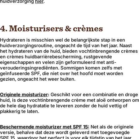
huidverzorging
hier
.
Regio en taal
4. Moisturisers & crèmes
Hydrateren is misschien wel de belangrijkste stap in een
Bevestigen
huidverzorgingsroutine, ongeacht de tijd van het jaar. Naast
het hydrateren van de huid, bieden vochtinbrengende crèmes
en crèmes huidbarrièrebescherming, rustgevende
Wijzigen waar u verzendt om de valuta, verzendopties en de beschikbaarheid van
eigenschappen en velen zijn geformuleerd met anti-
verouderingsingrediënten. Sommigen komen zelfs met
geïnfuseerde SPF, die niet over het hoofd moet worden
gezien, ongeacht het weer buiten.
Originele moisturizer
:
Geschikt voor een combinatie en droge
huid, is deze vochtinbrengende crème met aloë ontworpen om
de hele dag hydratatie te leveren zonder de huid vettig of
plakkerig te laten.
Beschermende moisturizer met SPF 15:
Net als de originele
versie, behalve dat deze wordt geleverd met toegevoegde
SPF 15, waardoor het perfect is voor elk tijdstip van het jaar.