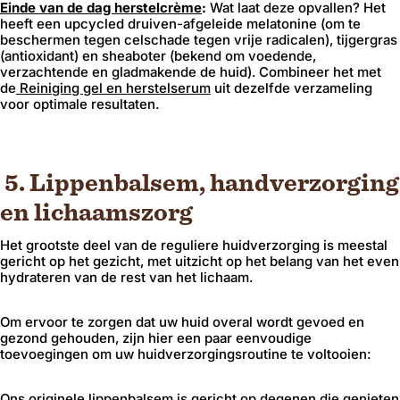
Einde van de dag herstelcrème
:
Wat laat deze opvallen? Het
heeft een upcycled druiven-afgeleide melatonine (om te
beschermen tegen celschade tegen vrije radicalen), tijgergras
(antioxidant) en sheaboter (bekend om voedende,
verzachtende en gladmakende de huid). Combineer het met
de
Reiniging gel en herstelserum
uit dezelfde verzameling
voor optimale resultaten.
5. Lippenbalsem, handverzorging
en lichaamszorg
Het grootste deel van de reguliere huidverzorging is meestal
gericht op het gezicht, met uitzicht op het belang van het even
hydrateren van de rest van het lichaam.
Om ervoor te zorgen dat uw huid overal wordt gevoed en
gezond gehouden, zijn hier een paar eenvoudige
toevoegingen om uw huidverzorgingsroutine te voltooien:
Ons
originele lippenbalsem
is gericht op degenen die genieten