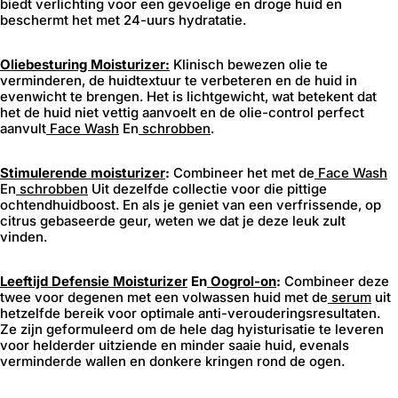
biedt verlichting voor een gevoelige en droge huid en
beschermt het met 24-uurs hydratatie.
Oliebesturing Moisturizer:
Klinisch bewezen olie te
verminderen, de huidtextuur te verbeteren en de huid in
evenwicht te brengen. Het is lichtgewicht, wat betekent dat
het de huid niet vettig aanvoelt en de olie-control perfect
aanvult
Face Wash
En
schrobben
.
Stimulerende moisturizer
:
Combineer het met de
Face Wash
En
schrobben
Uit dezelfde collectie voor die pittige
ochtendhuidboost. En als je geniet van een verfrissende, op
citrus gebaseerde geur, weten we dat je deze leuk zult
vinden.
Leeftijd Defensie Moisturizer
En
Oogrol-on
:
Combineer deze
twee voor degenen met een volwassen huid met de
serum
uit
hetzelfde bereik voor optimale anti-verouderingsresultaten.
Ze zijn geformuleerd om de hele dag hyisturisatie te leveren
voor helderder uitziende en minder saaie huid, evenals
verminderde wallen en donkere kringen rond de ogen.