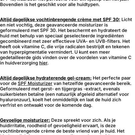
Bovendien is het geschikt voor alle huidtypen.
Altijd dagelijkse vochtinbrengende crème met SPF 30:
Licht
en niet vochtig, deze geavanceerde moisturizer is
geformuleerd met SPF 30. Het beschermt en hydrateert de
huid met behulp van speciaal geselecteerde ingrediënten
gecombineerd met zeer effectieve UVA- en UVB-filters. Het
heeft ook vitamine C, die vrije radicalen bestrijdt en tekenen
van hyperpigmentatie vermindert. U kunt een meer
gedetailleerde gids vinden over de voordelen van vitamine C
in huidverzorging
hier
.
Altijd dagelijkse hydraterende gel-cream:
Het perfecte paar
voor de
SPF Moisturizer
van hetzelfde geavanceerde bereik.
Geformuleerd met gerst- en tijgergras -extract, evenals
suikerbieten betaïne (een natuurlijk afgeleid alternatief voor
hyaluronzuur), koelt het onmiddellijk en laat de huid zich
verfrist en ontwaakt voor de komende dag.
Gevoelige moisturizer:
Deze spreekt voor zich. Als je
huidirritatie, roodheid of gevoeligheid ervaart, is deze
vochtinbrengende crème de beste vriend van je huid. Het