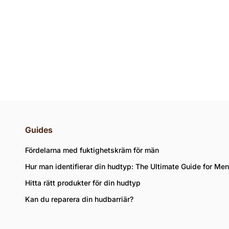
Unlock Better Skin
Discover Spray
with our Advanced
Deodorants
Range
Guides
Fördelarna med fuktighetskräm för män
Hur man identifierar din hudtyp: The Ultimate Guide for Men
Hitta rätt produkter för din hudtyp
Kan du reparera din hudbarriär?
and the availability of items in your bag.