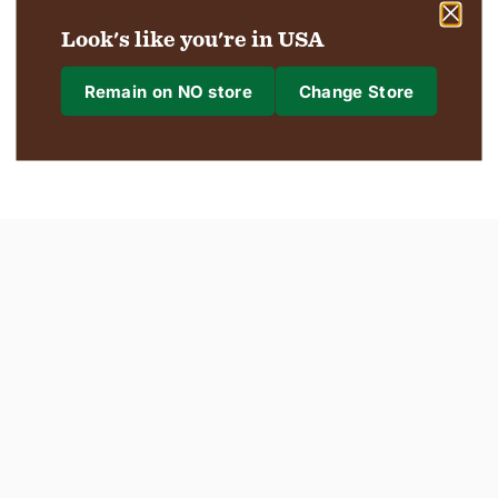
Look's like you're in USA
Remain on NO store
Change Store
Where are we shipping to?
Shipping to
Region & Language
Confirm
Changing where you are shipping to may update currency, shipping options 