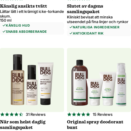
star
star
Känslig ansikts tvätt
Slutet av dagens
rating
rating
Lättar lätt i ett krämigt icke-torkande
samlingspaket
skum.
Kliniskt bevisat att minska
150 ml
utseendet på fina linjer och rynkor
KÄNSLIG HUD
NATURLIGA INGREDIENSER
SNABB ABSORBERANDE
ANTIOXIDANT RIK
4.6
4.9
31 Reviews
15 Reviews
star
star
När som helst daglig
Original spray deodorant
rating
rating
samlingspaket
bunt