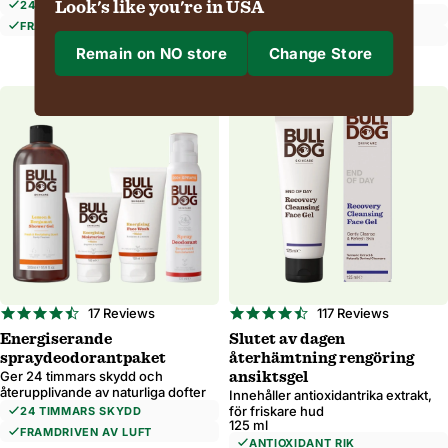
24 TIMMARS SKYDD
Look's like you're in USA
RESESTORLEK
FRAMDRIVEN AV LUFT
100% NATURLIG
Remain on NO store
Change Store
Where are we shipping to?
BÄSTSÄLJARE
Shipping to
Region & Language
4.4
4.7
17 Reviews
117 Reviews
star
star
Confirm
Energiserande
Slutet av dagen
rating
rating
spraydeodorantpaket
återhämtning rengöring
Ger 24 timmars skydd och
ansiktsgel
Changing where you are shipping to may update currency, shipping options 
återupplivande av naturliga dofter
Innehåller antioxidantrika extrakt,
för friskare hud
24 TIMMARS SKYDD
125 ml
FRAMDRIVEN AV LUFT
ANTIOXIDANT RIK