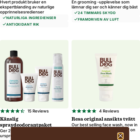
Hvert produkt bruker en
En grooming -upplevelse som
ekspertblanding av naturlige
lämnar dig ser och känner dig bäst
opprinnelsesredienser
24 TIMMARS SKYDD
NATURLIGA INGREDIENSER
FRAMDRIVEN AV LUFT
ANTIOXIDANT RIK
4.7
4.8
15 Reviews
4 Reviews
star
star
Känslig
Resa original ansikts tvätt
rating
rating
Our best selling face wash, now in
spraydeodorantpaket
travel size. Perfect for anyone on
Ger 24 timmars skydd och naturliga
the go.
ursprung.
30 ml