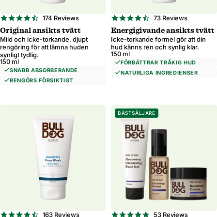
4.7
4.7
174 Reviews
73 Reviews
star
star
Original ansikts tvätt
Energigivande ansikts tvätt
rating
rating
Mild och icke-torkande, djupt
Icke-torkande formel gör att din
rengöring för att lämna huden
hud känns ren och synlig klar.
150 ml
synligt tydlig.
150 ml
FÖRBÄTTRAR TRÅKIG HUD
SNABB ABSORBERANDE
NATURLIGA INGREDIENSER
RENGÖRS FÖRSIKTIGT
BÄSTSÄLJARE
4.7
4.9
163 Reviews
53 Reviews