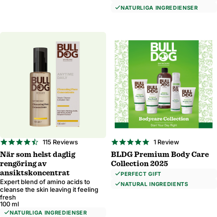
NATURLIGA INGREDIENSER
4.6
5.0
115 Reviews
1 Review
star
star
När som helst daglig
BLDG Premium Body Care
rating
rating
rengöring av
Collection 2025
ansiktskoncentrat
PERFECT GIFT
Expert blend of amino acids to
NATURAL INGREDIENTS
cleanse the skin leaving it feeling
fresh
100 ml
NATURLIGA INGREDIENSER