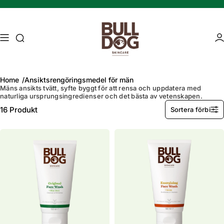
Hoppa till innehåll
Åtkomstsökning
Åt
Home
Ansiktsrengöringsmedel för män
Mäns ansikts tvätt, syfte byggt för att rensa och uppdatera med
naturliga ursprungsingredienser och det bästa av vetenskapen.
Mature skin
Energising Skincare
16
Produkt
Sortera förbi