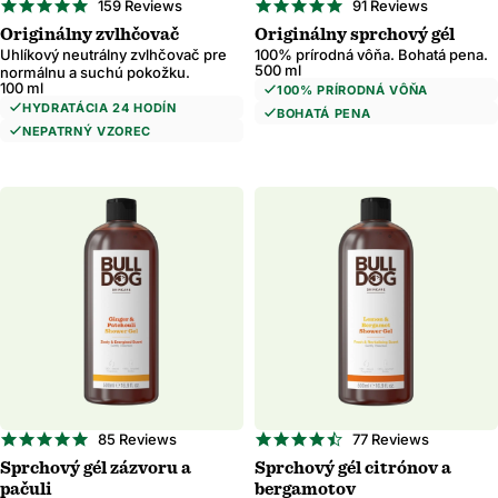
4.8
4.8
159 Reviews
91 Reviews
star
star
Originálny zvlhčovač
Originálny sprchový gél
rating
rating
Uhlíkový neutrálny zvlhčovač pre
100% prírodná vôňa. Bohatá pena.
500 ml
normálnu a suchú pokožku.
100 ml
100% PRÍRODNÁ VÔŇA
HYDRATÁCIA 24 HODÍN
BOHATÁ PENA
NEPATRNÝ VZOREC
4.9
4.7
85 Reviews
77 Reviews
star
star
Sprchový gél zázvoru a
Sprchový gél citrónov a
rating
rating
pačuli
bergamotov