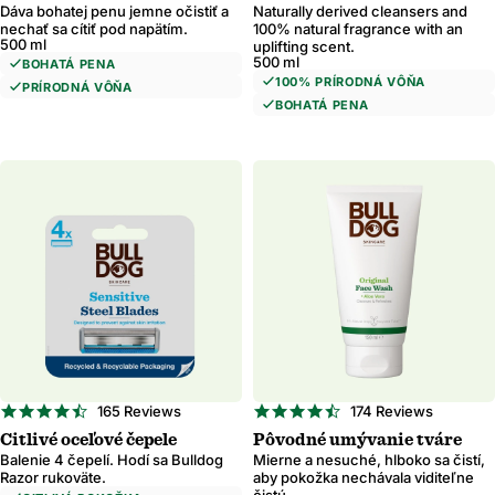
Dáva bohatej penu jemne očistiť a
Naturally derived cleansers and
nechať sa cítiť pod napätím.
100% natural fragrance with an
500 ml
uplifting scent.
500 ml
BOHATÁ PENA
100% PRÍRODNÁ VÔŇA
PRÍRODNÁ VÔŇA
BOHATÁ PENA
4.7
4.7
165 Reviews
174 Reviews
star
star
Citlivé oceľové čepele
Pôvodné umývanie tváre
rating
rating
Balenie 4 čepelí. Hodí sa Bulldog
Mierne a nesuché, hlboko sa čistí,
Razor rukoväte.
aby pokožka nechávala viditeľne