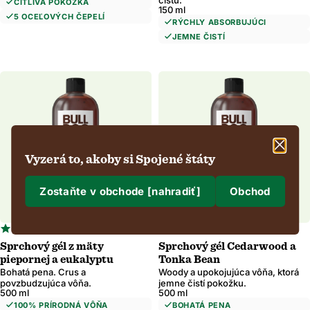
čistú.
CITLIVÁ POKOŽKA
150 ml
5 OCEĽOVÝCH ČEPELÍ
RÝCHLY ABSORBUJÚCI
JEMNE ČISTÍ
Vyzerá to, akoby si Spojené štáty
Zostaňte v obchode [nahradiť]
Obchod
Kam dodávame?
4.7
4.5
47 Reviews
32 Reviews
star
star
Dodávka do
Sprchový gél z mäty
Sprchový gél Cedarwood a
rating
rating
piepornej a eukalyptu
Tonka Bean
Bohatá pena. Crus a
Woody a upokojujúca vôňa, ktorá
povzbudzujúca vôňa.
jemne čistí pokožku.
500 ml
500 ml
100% PRÍRODNÁ VÔŇA
BOHATÁ PENA