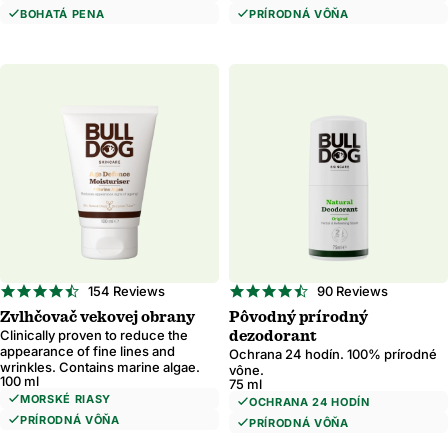
Región a jazyk
BOHATÁ PENA
PRÍRODNÁ VÔŇA
Potvrdiť
Zmena miesta, kde prepravujete, aby aktualizovala menu, možnosti dopravy a 
4.7
4.7
154 Reviews
90 Reviews
star
star
Zvlhčovač vekovej obrany
Pôvodný prírodný
rating
rating
Clinically proven to reduce the
dezodorant
appearance of fine lines and
Ochrana 24 hodín. 100% prírodné
wrinkles. Contains marine algae.
vône.
100 ml
75 ml
MORSKÉ RIASY
OCHRANA 24 HODÍN
PRÍRODNÁ VÔŇA
PRÍRODNÁ VÔŇA