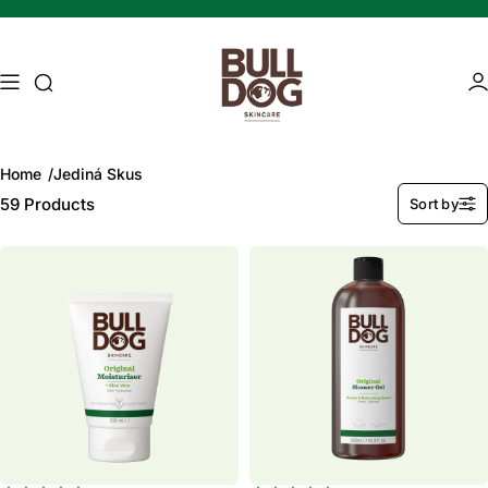
Preskočte na obsah
Vyhľadávanie
Ob
Home
Jediná Skus
59
Products
Sort by
Mature skin
Energising Skincare