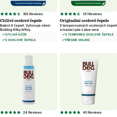
4.7
4.7
165 Reviews
131 Reviews
star
star
Citlivé ocelové čepele
Originální ocelové čepele
rating
rating
Balení 4 čepelí. Vyhovuje všem
5 temperovaných ocelových čepelí
Bulldog Kliky břitvy.
a mazací pás s aloe vera.
CITLIVÁ KŮŽE
5 TEMPERED OCELOVÉ ČEPELE
5 OCELOVÉ ČEPELE
PŘESNÉ HOLENÍ
5.0
4.9
24 Reviews
40 Reviews
star
star