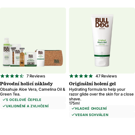
4.7
4.9
7 Reviews
47 Reviews
star
star
Původní holicí základy
Originální holení gel
rating
rating
Obsahuje Aloe Vera, Camelina Oil &
Hydrating formula to help your
Green Tea.
razor glide over the skin for a close
shave.
5 OCELOVÉ ČEPELE
175ml
UKLIDNĚNÍ A ZVLHČENÍ
HLADKÉ OHOLENÍ
VEGAN SCHVÁLEN