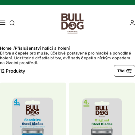
Přeskočit na obsah
Vyhledávání přístupu
Ob
Home
Příslušenství holicí a holení
Břitva a čepele pro muže, účelové postavené pro hladké a pohodlné
holení. Udržitelné držadla břitvy, dvě sady čepelí s nízkým dopadem
na životní prostředí.
Mature skin
Energising Skincare
12
Produkty
Třídit