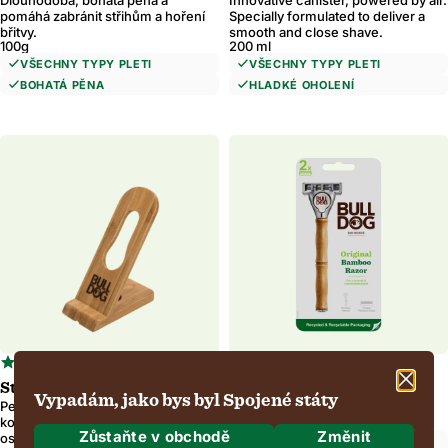
Dlouhodobá, bohatá pěna a
Innovative canister, powered by air.
pomáhá zabránit střihům a hoření
Specially formulated to deliver a
břitvy.
smooth and close shave.
100g
200 ml
VŠECHNY TYPY PLETI
VŠECHNY TYPY PLETI
BOHATÁ PĚNA
HLADKÉ OHOLENÍ
4.6
4.7
14 Reviews
167 Reviews
star
star
Stojan Bambus
Originální břitva bambusu
rating
rating
Vypadám, jako bys byl Spojené státy
Perfektní příslušenství pro
Přírodní rukojeť bambusu s 5
koupelnu, aby vaše břitva vypadala
ocelovými lopatkami.
Zůstaňte v obchodě
Změnit
ostře.
PŘESNÝ ZASTŘIHOVAČ