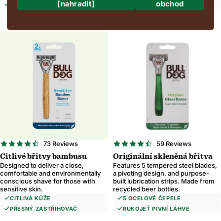
[nahradit]
obchod
ODPOVĚDNÝ BAMBUS
OTOČENÍ DESIGNU
Kam se odesíláme?
Doprava do
Region a jazyk
Potvrdit
4.6
4.7
73 Reviews
59 Reviews
star
star
Citlivé břitvy bambusu
Originální skleněná břitva
rating
rating
Designed to deliver a close,
Features 5 tempered steel blades,
Změna tam, kde odesíláte, může aktualizovat měnu, možnosti přepravy a dost
comfortable and environmentally
a pivoting design, and purpose-
conscious shave for those with
built lubrication strips. Made from
sensitive skin.
recycled beer bottles.
CITLIVÁ KŮŽE
5 OCELOVÉ ČEPELE
PŘESNÝ ZASTŘIHOVAČ
RUKOJEŤ PIVNÍ LÁHVE