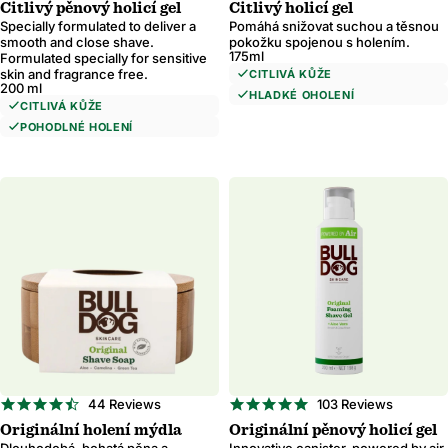
Citlivý pěnový holicí gel
Citlivý holicí gel
rating
rating
Specially formulated to deliver a
Pomáhá snižovat suchou a těsnou
smooth and close shave.
pokožku spojenou s holením.
175ml
Formulated specially for sensitive
skin and fragrance free.
CITLIVÁ KŮŽE
200 ml
HLADKÉ OHOLENÍ
CITLIVÁ KŮŽE
POHODLNÉ HOLENÍ
4.5
4.8
44 Reviews
103 Reviews
star
star
Originální holení mýdla
Originální pěnový holicí gel
rating
rating