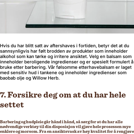
Hvis du har blitt satt av aftershaves i fortiden, betyr det at du
sannsynligvis har følt brodden av produkter som inneholder
alkohol som kan tørke og irritere ansiktet. Velg en balsam som
inneholder beroligende ingredienser og er spesielt formulert å
bruke etter barbering. Vår følsomme etterhavebalsam er laget
med sensitiv hud i tankene og inneholder ingredienser som
baobab olje og Willow Herb.
7. Forsikre deg om at du har hele
settet
Barbering og hudpleie går hånd i hånd, så sørg for at du har alle
nødvendige verktøy til din disposisjon vil gjøre hele prosessen mye
enklere og morsom. Fra en ansiktsvask av høy kvalitet for å rengjøre