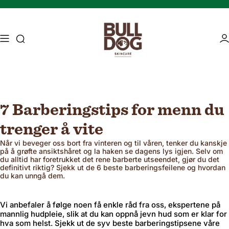
Hopp til innhold
Tilgangssøk
Ti
7 Barberingstips for menn du
Mature skin
Energising Skincare
trenger å vite
Når vi beveger oss bort fra vinteren og til våren, tenker du kanskje
på å grøfte ansiktshåret og la haken se dagens lys igjen. Selv om
du alltid har foretrukket det rene barberte utseendet, gjør du det
definitivt riktig? Sjekk ut de 6 beste barberingsfeilene og hvordan
du kan unngå dem.
Vi anbefaler å følge noen få enkle råd fra oss, ekspertene på
mannlig hudpleie, slik at du kan oppnå jevn hud som er klar for
hva som helst. Sjekk ut de syv beste barberingstipsene våre