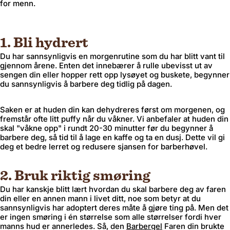
for menn.
1. Bli hydrert
Du har sannsynligvis en morgenrutine som du har blitt vant til
gjennom årene. Enten det innebærer å rulle ubevisst ut av
sengen din eller hopper rett opp lysøyet og buskete, begynner
du sannsynligvis å barbere deg tidlig på dagen.
Saken er at huden din kan dehydreres først om morgenen, og
fremstår ofte litt puffy når du våkner. Vi anbefaler at huden din
skal "våkne opp" i rundt 20-30 minutter før du begynner å
barbere deg, så tid til å lage en kaffe og ta en dusj. Dette vil gi
deg et bedre lerret og redusere sjansen for barberhøvel.
2. Bruk riktig smøring
Du har kanskje blitt lært hvordan du skal barbere deg av faren
din eller en annen mann i livet ditt, noe som betyr at du
sannsynligvis har adoptert deres måte å gjøre ting på. Men det
er ingen smøring i én størrelse som alle størrelser fordi hver
manns hud er annerledes. Så, den
Barbergel
Faren din brukte