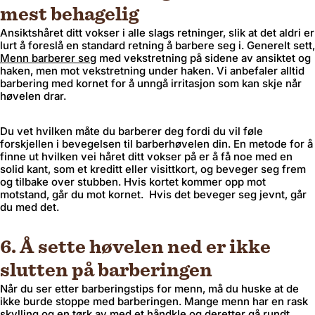
mest behagelig
Bekrefte
Ansiktshåret ditt vokser i alle slags retninger, slik at det aldri er
lurt å foreslå en standard retning å barbere seg i. Generelt sett,
Menn barberer seg
med vekstretning på sidene av ansiktet og
Endring der du sender til kan oppdatere valuta, fraktalternativer og tilgjengelig
haken, men mot vekstretning under haken. Vi anbefaler alltid
barbering med kornet for å unngå irritasjon som kan skje når
høvelen drar.
Du vet hvilken måte du barberer deg fordi du vil føle
forskjellen i bevegelsen til barberhøvelen din. En metode for å
finne ut hvilken vei håret ditt vokser på er å få noe med en
solid kant, som et kreditt eller visittkort, og beveger seg frem
og tilbake over stubben. Hvis kortet kommer opp mot
motstand, går du mot kornet. Hvis det beveger seg jevnt, går
du med det.
6. Å sette høvelen ned er ikke
slutten på barberingen
Når du ser etter barberingstips for menn, må du huske at de
ikke burde stoppe med barberingen. Mange menn har en rask
skylling og en tørk av med et håndkle og deretter gå rundt