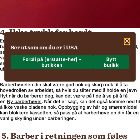
4. Ikke trykk for hardt
En annen feil noen menn gjør er å skynde seg gjennom
barberingen sin og trykke for hardt ned på huden. Menns hud,
Ser ut som om du er i USA
selv om den er robust, kan bli delikat hvis den ikke blir tatt
vare på ordentlig. Hvis du presser for hardt, kan du finne deg
Forbli på [erstatte-her] -
Bytt
selv med litt alvorlig barberhøvelforbrenning og et veldig
butikken
butikk
ubehagelig ansikt.
Hvor sender vi til?
Barberhøvelen din skal være god nok og skarp nok til å ta
Frakt til
hovedrollen av arbeidet, så hvis du sliter med å holde en jevn
flyt når du barberer deg, kan det være på tide å se på å få
en
Ny barberhøvel
. Når det er sagt, kan det også komme ned til
å ikke vaske bladene nok. Oppbygging av hår og smøremiddel
kan blokkere kassetten, så pass på at barberhøvelen din får en
Region og språk
vanlig skylling under barberingen.
5. Barber i retningen som føles