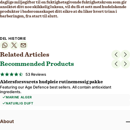
daglige miljøgifter til en fuktighetsgivende fuktighetskrem som gir
ansiktet ditt noe skikkelig luksus, vil du få et sett med hudelskende
produkter i baderomsskapet ditt sikre at du liker hvert trinn i
barberingen, fra start til slutt.
DEL HISTORIE
Related Articles
Recommended Products
BESTSELGER
4.6
53 Reviews
star
Aldersforsvarets hudpleie rutinemessig pakke
rating
Featuring our Age Defence best sellers. All contain antioxidant
ingredients.
MARINE ALGER
NATURLIG DUFT
About