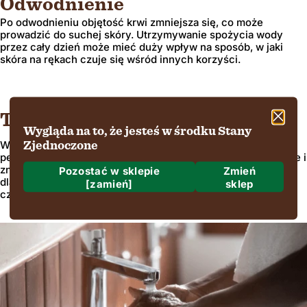
Odwodnienie
Po odwodnieniu objętość krwi zmniejsza się, co może
prowadzić do suchej skóry. Utrzymywanie spożycia wody
przez cały dzień może mieć duży wpływ na sposób, w jaki
skóra na rękach czuje się wśród innych korzyści.
Twoja praca
Wygląda na to, że jesteś w środku Stany
Wspominaliśmy powyżej ogólne warunki pracy, ale istnieją
Zjednoczone
pewne zawody, które wymagają umycia rąk w pilnej potrzebie i
znaczeniu. Na przykład lekarze i pielęgniarki muszą to zrobić
Pozostać w sklepie
Zmień
dla własnego bezpieczeństwa, a ich pacjentów i środków
[zamień]
sklep
czyszczących alkohol nie są najmilsze dla skóry.
Do gdzie wysyłamy?
Wysyłka do
Region i język