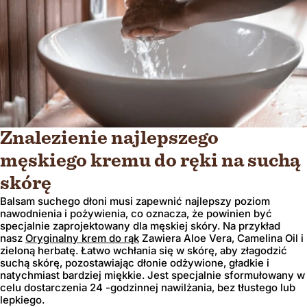
Potwierdzać
Zmiana tam, gdzie wysyłasz, aby zaktualizować walutę, opcje wysyłki i dostę
Znalezienie najlepszego
męskiego kremu do ręki na suchą
skórę
Balsam suchego dłoni musi zapewnić najlepszy poziom
nawodnienia i pożywienia, co oznacza, że ​​powinien być
specjalnie zaprojektowany dla męskiej skóry. Na przykład
nasz
Oryginalny krem ​​do rąk
Zawiera Aloe Vera, Camelina Oil i
zieloną herbatę. Łatwo wchłania się w skórę, aby złagodzić
suchą skórę, pozostawiając dłonie odżywione, gładkie i
natychmiast bardziej miękkie. Jest specjalnie sformułowany w
celu dostarczenia 24 -godzinnej nawilżania, bez tłustego lub
lepkiego.