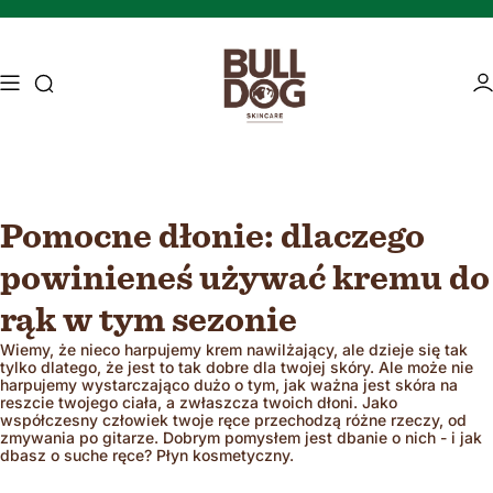
Przejdź do treści
Wyszukiwanie dostępu
Ob
Pomocne dłonie: dlaczego
Mature skin
Energising Skincare
powinieneś używać kremu do
rąk w tym sezonie
Wiemy, że nieco harpujemy krem ​​nawilżający, ale dzieje się tak
tylko dlatego, że jest to tak dobre dla twojej skóry. Ale może nie
harpujemy wystarczająco dużo o tym, jak ważna jest skóra na
reszcie twojego ciała, a zwłaszcza twoich dłoni. Jako
współczesny człowiek twoje ręce przechodzą różne rzeczy, od
zmywania po gitarze. Dobrym pomysłem jest dbanie o nich - i jak
dbasz o suche ręce? Płyn kosmetyczny.