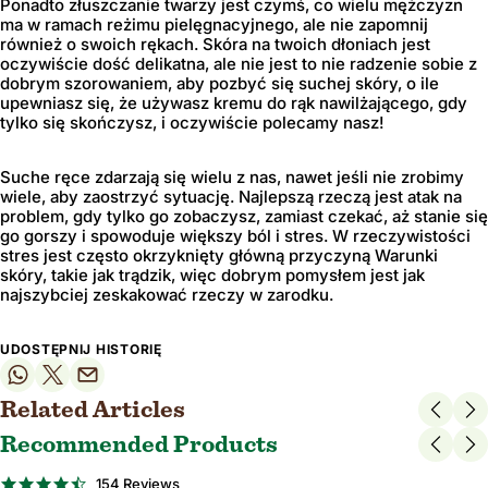
Ponadto złuszczanie twarzy jest czymś, co wielu mężczyzn
ma w ramach reżimu pielęgnacyjnego, ale nie zapomnij
również o swoich rękach. Skóra na twoich dłoniach jest
oczywiście dość delikatna, ale nie jest to nie radzenie sobie z
dobrym szorowaniem, aby pozbyć się suchej skóry, o ile
upewniasz się, że używasz kremu do rąk nawilżającego, gdy
tylko się skończysz, i oczywiście polecamy nasz!
Suche ręce zdarzają się wielu z nas, nawet jeśli nie zrobimy
wiele, aby zaostrzyć sytuację. Najlepszą rzeczą jest atak na
problem, gdy tylko go zobaczysz, zamiast czekać, aż stanie się
go gorszy i spowoduje większy ból i stres. W rzeczywistości
stres jest często okrzyknięty główną przyczyną
Warunki
skóry, takie jak trądzik, więc dobrym pomysłem jest jak
najszybciej zeskakować rzeczy w zarodku.
UDOSTĘPNIJ HISTORIĘ
Related Articles
Recommended Products
4.7
154 Reviews